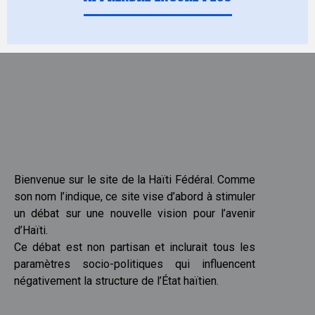
Bienvenue sur le site de la
Haïti
Fédéral.
Comme
son nom l’indique, ce site vise d’abord à stimuler
un débat sur une nouvelle vision pour l’avenir
d’Haïti.
Ce débat est non partisan et inclurait tous les
paramètres socio-politiques qui influencent
négativement la structure de l’État haïtien.